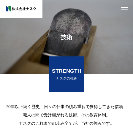
技術
STRENGTH
ナスクの強み
70年以上続く歴史、日々の仕事の積み重ねで獲得してきた信頼、
職人の間で受け継がれる技術、その教育体制。
ナスクのこれまでの歩み全てが、当社の強みです。
木
で
つ
く
る