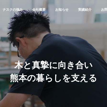
ナスクの強み
会社概要
お知らせ
実績紹介
お
他
医療・介護施設
G
PHILOSOPHY
経営理念体系
木と真摯に向き合い
熊本の暮らしを支える
ACCESS
病院
アクセス
SUPPOR
MANUFACTURIN
G
CONST
製造
施工