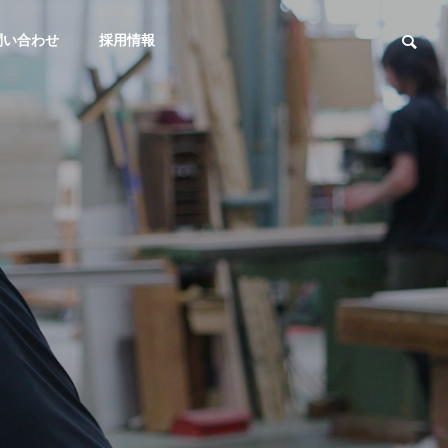
問い合わせ
採用情報
事務所・庁舎（官公庁）
教育施設
OUTLINE
会社概要
CONTACT
官公庁
小学校
お問い合わせ
RUCTION
MAINTENANCE
メンテナンス