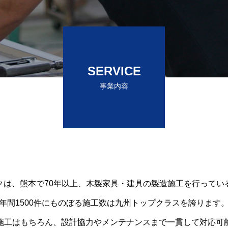
木
で
つ
く
る
豊
か
な
未
来
SERVICE
事業内容
クは、熊本で70年以上、木製家具・建具の製造施工を行ってい
年間1500件にものぼる施工数は九州トップクラスを誇ります
施工はもちろん、設計協力やメンテナンスまで一貫して対応可