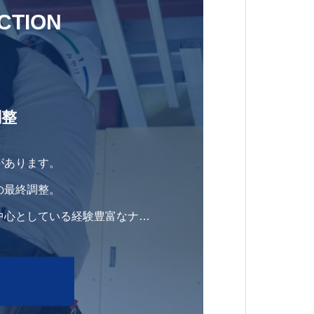
CTION
る
調整
があります。
の最終調整。
中心としている経験豊富なナス
ゆるケースを想定し、施工する