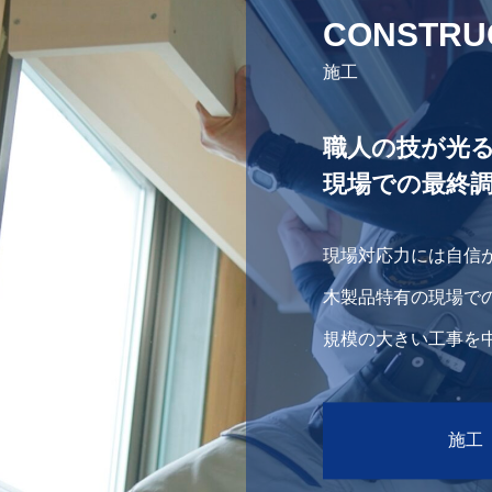
CONSTRU
施工
職人の技が光
現場での最終
現場対応力には自信
木製品特有の現場で
規模の大きい工事を
クだからこそ、あら
ことができます。
施工