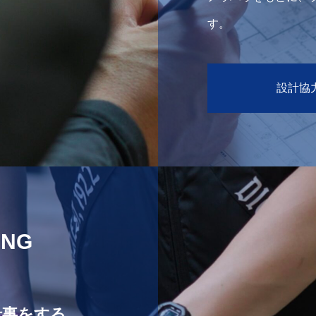
す。
設計協
ING
仕事をする