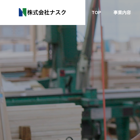
TOP
事業内容
教育施設
その
GREETIN
ごあいさつ
WORKS
SERVICE
COMPANY
実績紹介
事業内容
会社概要
HISTORY
幼稚園
空港
沿革
DESIGN 
T
設計協力