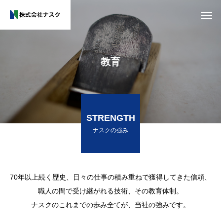
教育
STRENGTH
ナスクの強み
70年以上続く歴史、日々の仕事の積み重ねで獲得してきた信頼、
職人の間で受け継がれる技術、その教育体制。
ナスクのこれまでの歩み全てが、当社の強みです。
木
で
つ
く
る