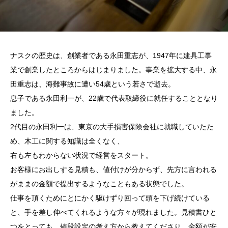
ナスクの歴史は、創業者である永田重志が、1947年に建具工事
業で創業したところからはじまりました。事業を拡大する中、永
田重志は、海難事故に遭い54歳という若さで逝去。
息子である永田利一が、22歳で代表取締役に就任することとなり
ました。
2代目の永田利一は、東京の大手損害保険会社に就職していたた
め、木工に関する知識は全くなく、
右も左もわからない状況で経営をスタート。
お客様にお出しする見積も、値付けが分からず、先方に言われる
がままの金額で提出するようなこともある状態でした。
仕事を頂くためにとにかく駆けずり回って頭を下げ続けている
と、手を差し伸べてくれるような方々が現れました。見積書ひと
つをとっても、値段設定の考え方から教えてくださり、金額が安