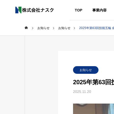
TOP
事業内容
お知らせ
お知らせ
2025年第63回技能五輪
教育施設
その
GREETIN
ごあいさつ
WORKS
SERVICE
COMPANY
お知らせ
実績紹介
事業内容
会社概要
2025年第6
HISTORY
2025.11.20
幼稚園
空港
沿革
DESIGN 
T
設計協力