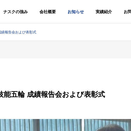
ナスクの強み
会社概要
お知らせ
実績紹介
お
 成績報告会および表彰式
他
医療・介護施設
G
PHILOSOPHY
経営理念体系
3回技能五輪 成績報告会および表彰式
ACCESS
病院
アクセス
SUPPOR
MANUFACTURIN
G
CONST
製造
施工